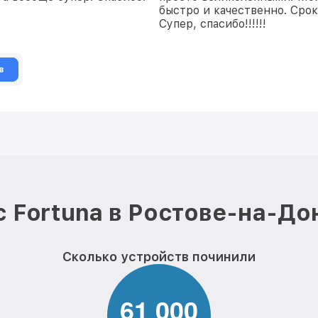
быстро и качественно. Сро
Супер, спасибо!!!!!!
в
 Fortuna в Ростове-на-До
Сколько устройств починили
6
1
0
0
0
,