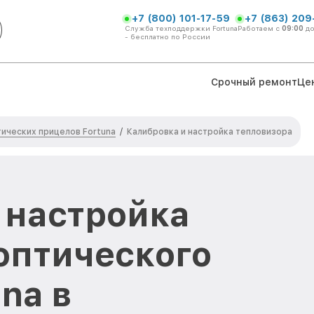
+7 (800) 101-17-59
+7 (863) 209
Служба техподдержки Fortuna
Работаем с
09:00
д
- бесплатно по России
Срочный ремонт
Це
ических прицелов Fortuna
/
Калибровка и настройка тепловизора
 настройка
оптического
na в