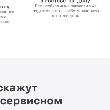
в Ростове-на-Дону.
ону.
Все необходимые запчасти уже
подготовлены — работу начинаем
починка
в тот же день.
ела
часов.
скажут
 сервисном