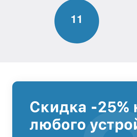
1
1
Скидка -25% 
любого устро