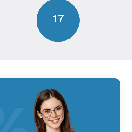
1
7
%