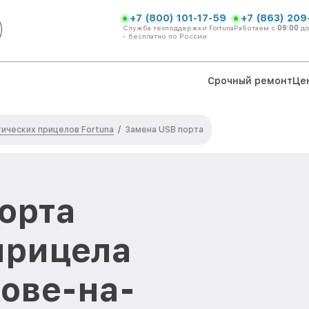
+7 (800) 101-17-59
+7 (863) 209
Служба техподдержки Fortuna
Работаем с
09:00
д
- бесплатно по России
Срочный ремонт
Це
ических прицелов Fortuna
/
Замена USB порта
орта
прицела
тове-на-