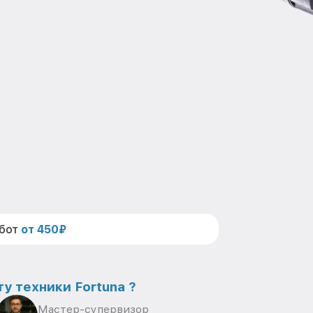
абот
от 450₽
у техники Fortuna ?
Мастер-супервизор