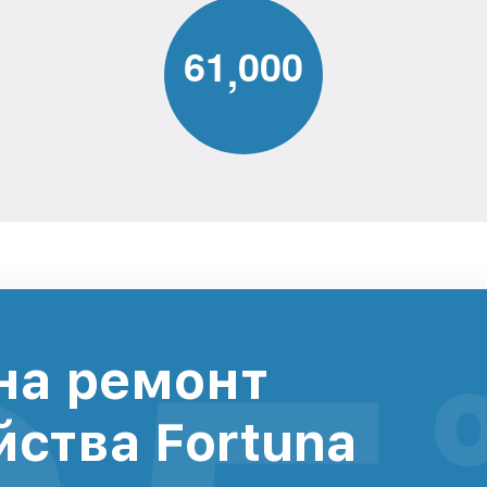
6
1
0
0
0
,
на ремонт
йства Fortuna