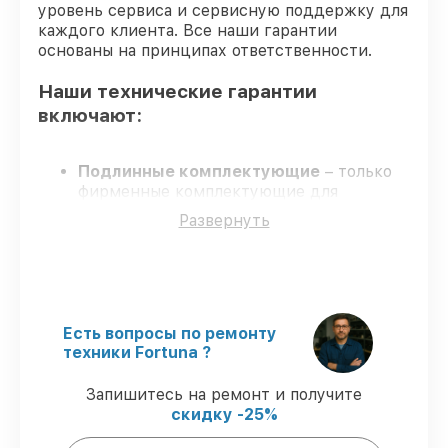
уровень сервиса и сервисную поддержку для
каждого клиента. Все наши гарантии
основаны на принципах ответственности.
Наши технические гарантии
включают:
Подлинные комплектующие
– только
фирменные комплектующие для
обслуживания тепловизоров.
Развернуть
Опытные мастера
– мастера проходят
строгий отбор и регулярное обучение.
Соблюдение сроков обслуживания
–
соблюдаем сроки, согласованные с
клиентом.
Сервис с гарантией
– официальная
Есть вопросы по ремонту
гарантия на все виды работ.
техники Fortuna ?
Запишитесь на ремонт и получите
Гарантии сервиса на обслуживание
скидку -25%
тепловизоров: