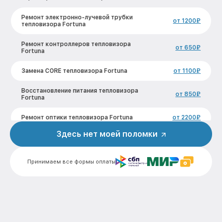
Ремонт электронно-лучевой трубки
от 1200₽
тепловизора Fortuna
Ремонт контроллеров тепловизора
от 650₽
Fortuna
Замена CORE тепловизора Fortuna
от 1100₽
Восстановление питания тепловизора
от 850₽
Fortuna
Ремонт оптики тепловизора Fortuna
от 2200₽
Здесь нет моей поломки
Ремонт датчика синхроимпульсов
от 1600₽
тепловизора Fortuna
Принимаем все формы оплаты
Калибровка и настройка тепловизора
от 900₽
тепловизора Fortuna
Ремонт встроенного дальнометра и
от 750₽
других устройств тепловизора Fortuna
Замена микросхемы логики
от 450₽