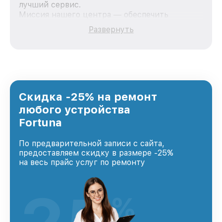
лучший сервис.
Миссия нашего центра — обеспечить
качественный и доступный ремонт для
Развернуть
каждого пользователя продукции Fortuna, вне
зависимости от сложности поломки. Мы
стремимся к тому, чтобы каждый клиент был
удовлетворен скоростью и качеством
предоставляемых услуг. Наша цель — стать
лучшим сервисным центром Fortuna в городе
Ростове-на-Дону, постоянно повышая уровень
Скидка -25% на ремонт
доверия и лояльности наших клиентов.
любого устройства
Fortuna
По предварительной записи с сайта,
предоставляем скидку в размере -25%
на весь прайс услуг по ремонту
%