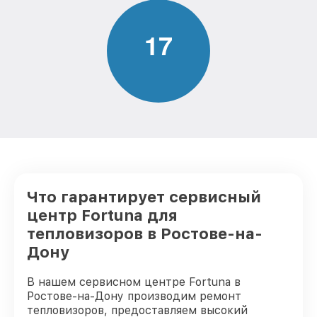
Ремонт платы управления
от 750₽
(восстановление) тепловизора Fortuna
1
7
Восстановление после попадания влаги
от 850₽
тепловизора Fortuna
Ремонт Wi-Fi тепловизора Fortuna
от 850₽
Ремонт разъема тепловизора Fortuna
от 650₽
Ремонт капиллярной трубки
от 450₽
тепловизора Fortuna
Что гарантирует сервисный
центр Fortuna для
тепловизоров в Ростове-на-
Дону
В нашем сервисном центре Fortuna в
Ростове-на-Дону производим ремонт
тепловизоров, предоставляем высокий