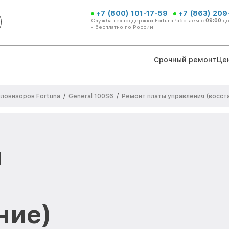
+7 (800) 101-17-59
+7 (863) 209
Служба техподдержки Fortuna
Работаем с
09:00
д
- бесплатно по России
Срочный ремонт
Це
ловизоров Fortuna
General 100S6
/
/
Ремонт платы управления (восст
ы
ние)