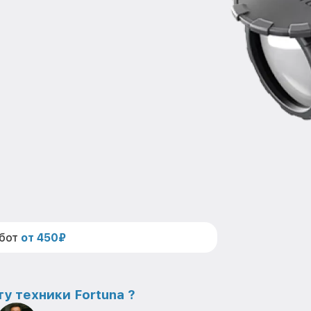
абот
от 450₽
у техники Fortuna ?