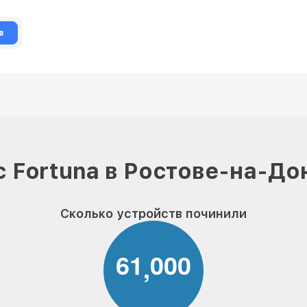
в
 Fortuna в Ростове-на-До
Сколько устройств починили
6
1
0
0
0
,