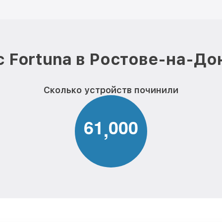
 Fortuna в Ростове-на-До
Сколько устройств починили
6
1
0
0
0
,