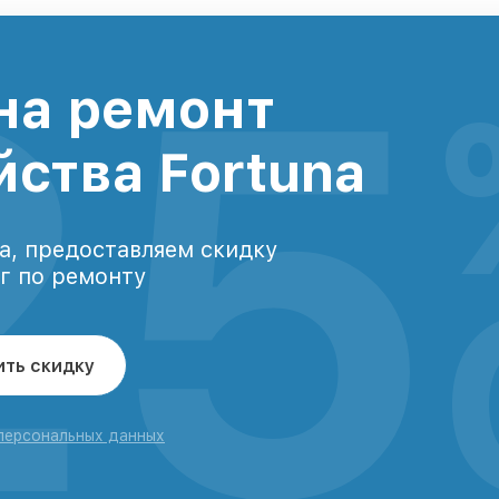
25
на ремонт
йства Fortuna
а, предоставляем скидку
уг по ремонту
ить скидку
 персональных данных