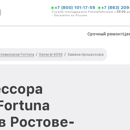
+7 (800) 101-17-59
+7 (863) 209
Служба техподдержки Fortuna
Работаем с
09:00
д
- бесплатно по России
Срочный ремонт
Це
ловизоров Fortuna
General 40S6
/
/
Замена процессора
ессора
Fortuna
в Ростове-