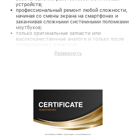
устройств;
профессиональный ремонт любой сложности,
начиная со смены экрана на смартфонах и
заканчивая сложными системными поломками
ноутбуков;
только оригинальные запчасти или
высококачественные аналоги и только после
согласования с клиентом.
На все работы и замененные комплектующие
Развернуть
предоставляется длительная гарантия. В случае
поломки по условиям гарантии, мы бесплатно
исправим ситуацию.
Наши преимущества
Преимуществами нашего сервисного центра
Fortuna в Ростове-на-Дону являются:
лучшие специалисты с многолетним опытом и
безупречной репутацией;
современное оборудование и
лицензированное ПО в ремонтно-
диагностических мастерских;
собственный склад комплектующих, что
позволяет сократить сроки
восстановительных работ;