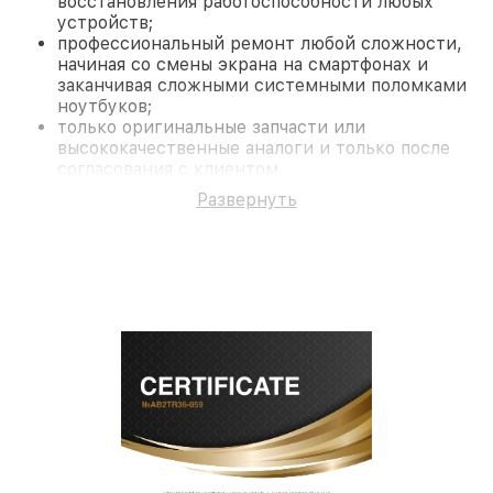
восстановления работоспособности любых
устройств;
профессиональный ремонт любой сложности,
начиная со смены экрана на смартфонах и
заканчивая сложными системными поломками
ноутбуков;
только оригинальные запчасти или
высококачественные аналоги и только после
согласования с клиентом.
На все работы и замененные комплектующие
Развернуть
предоставляется длительная гарантия. В случае
поломки по условиям гарантии, мы бесплатно
исправим ситуацию.
Наши преимущества
Преимуществами нашего сервисного центра
Fortuna в Ростове-на-Дону являются:
лучшие специалисты с многолетним опытом и
безупречной репутацией;
современное оборудование и
лицензированное ПО в ремонтно-
диагностических мастерских;
собственный склад комплектующих, что
позволяет сократить сроки
восстановительных работ;