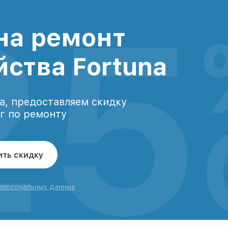
25
на ремонт
йства Fortuna
а, предоставляем скидку
уг по ремонту
ить скидку
 персональных данных