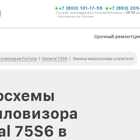
+7 (800) 101-17-59
+7 (863) 209
Служба техподдержки Fortuna
Работаем с
09:00
д
- бесплатно по России
Срочный ремонт
Це
ловизоров Fortuna
General 75S6
/
/
Замена микросхемы усилителя
осхемы
пловизора
al 75S6 в