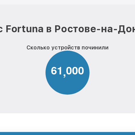
 Fortuna в Ростове-на-До
Сколько устройств починили
6
1
0
0
0
,