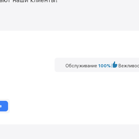
мают наши клиенты?
Обслуживание
100%
Вежливос
в