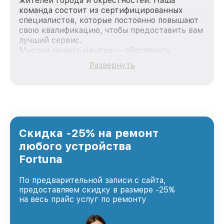
жителей города и окрестностей. Наша
команда состоит из сертифицированных
специалистов, которые постоянно повышают
свою квалификацию, чтобы предоставить вам
лучший сервис.
Миссия нашего центра — обеспечить
качественный и доступный ремонт для
Развернуть
каждого пользователя продукции Fortuna, вне
зависимости от сложности поломки. Мы
стремимся к тому, чтобы каждый клиент был
удовлетворен скоростью и качеством
предоставляемых услуг. Наша цель — стать
лучшим сервисным центром Fortuna в городе
Ростове-на-Дону, постоянно повышая уровень
Скидка -25% на ремонт
доверия и лояльности наших клиентов.
любого устройства
Fortuna
По предварительной записи с сайта,
предоставляем скидку в размере -25%
на весь прайс услуг по ремонту