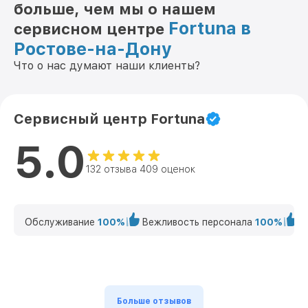
от 850₽
больше, чем мы о нашем
General Binocular 25S3 Fortuna
Fortuna в
сервисном центре
Ремонт Wi-Fi General Binocular 25S3
от 850₽
Fortuna
Ростове-на-Дону
Что о нас думают наши клиенты?
Ремонт разъема General Binocular 25S3
от 650₽
Fortuna
Ремонт капиллярной трубки General
от 450₽
Сервисный центр Fortuna
Binocular 25S3 Fortuna
5.0
132 отзыва 409 оценок
Обслуживание
100%
Вежливость персонала
100%
К
Больше отзывов