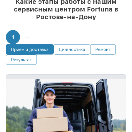
Какие этапы работы с нашим
сразу
сервисным центром Fortuna в
Ростове-на-Дону
1
Прием и доставка
Диагностика
Ремонт
Результат