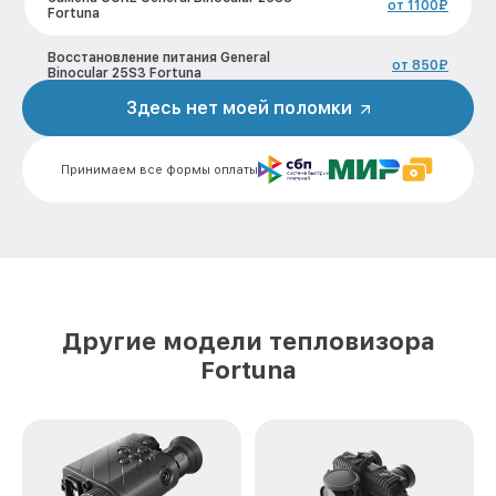
от 1100₽
Fortuna
Восстановление питания General
от 850₽
Binocular 25S3 Fortuna
Здесь нет моей поломки
Ремонт оптики General Binocular 25S3
от 2200₽
Fortuna
Принимаем все формы оплаты
Ремонт датчика синхроимпульсов
от 1600₽
General Binocular 25S3 Fortuna
Калибровка и настройка тепловизора
от 900₽
General Binocular 25S3 Fortuna
Ремонт встроенного дальнометра и
других устройств General Binocular 25S3
от 750₽
Fortuna
Другие модели тепловизора
Fortuna
Замена микросхемы логики General
от 450₽
Binocular 25S3 Fortuna
Замена ключей управления General
от 590₽
Binocular 25S3 Fortuna
Ремонт цепи питания General Binocular