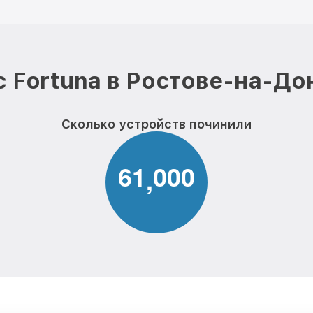
 Fortuna в Ростове-на-До
Сколько устройств починили
6
1
0
0
0
,