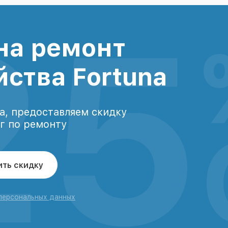
25
на ремонт
йства Fortuna
а, предоставляем скидку
уг по ремонту
ить скидку
 персональных данных