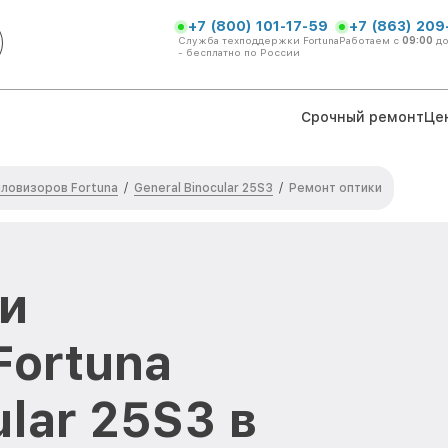
+7 (800) 101-17-59
+7 (863) 209
Служба техподдержки Fortuna
Работаем с
09:00
д
- бесплатно по России
Срочный ремонт
Це
ловизоров Fortuna
General Binocular 25S3
/
/
Ремонт оптики
и
Fortuna
ular 25S3 в