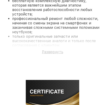
бесплатную комплексную диагностику,
которая является важнейшим этапом
восстановления работоспособности любых
устройств;
профессиональный ремонт любой сложности,
начиная со смены экрана на смартфонах и
заканчивая сложными системными поломками
ноутбуков;
только оригинальные запчасти или
высококачественные аналоги и только после
согласования с клиентом.
На все работы и замененные комплектующие
Развернуть
предоставляется длительная гарантия. В случае
поломки по условиям гарантии, мы бесплатно
исправим ситуацию.
Наши преимущества
Преимуществами нашего сервисного центра
Fortuna в Ростове-на-Дону являются:
лучшие специалисты с многолетним опытом и
безупречной репутацией;
современное оборудование и
лицензированное ПО в ремонтно-
диагностических мастерских;