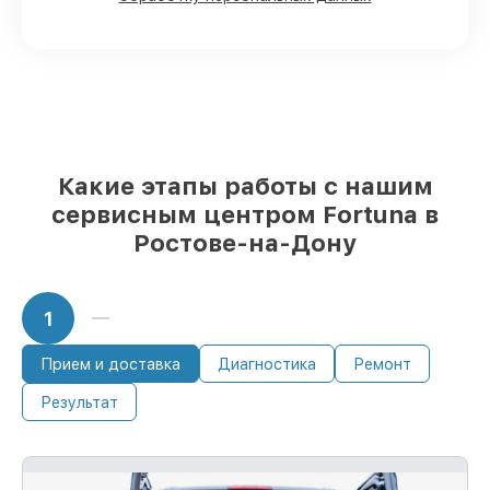
Дону, остальные поступают оперативно
Оригинальные комплектующие
Fortuna и качественные аналоги
– для
разного бюджета
85%
починок занимают до 2 часов, при
незамедлительном начале работ
Какие этапы работы с нашим
сервисным центром Fortuna в
Ростове-на-Дону
1
Прием и доставка
Диагностика
Ремонт
Результат