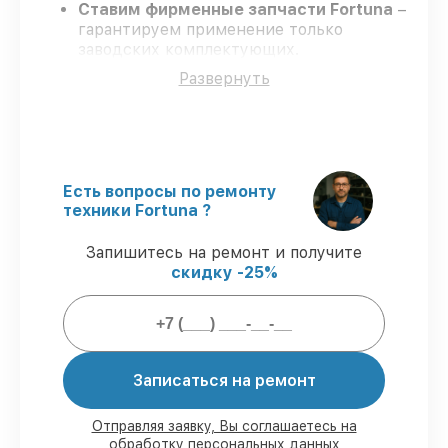
Ставим фирменные запчасти Fortuna
–
гарантируем применение только
заводских комплектующих.
Сертифицированные мастера
–
Развернуть
проходят строгий отбор, что
подтверждает уровень их
профессионализма.
Заканчиваем ремонт в четко
оговоренные сроки
– ремонт
тепловизора Fortuna General Binocular
Есть вопросы по ремонту
25S3 без задержек.
техники Fortuna ?
Официальная гарантия
– все работы и
запчасти защищены официальной
Запишитесь на ремонт и получите
гарантией Fortuna.
скидку -25%
Мы гарантируем:
Записаться на ремонт
80%
заказов проводим с возможностью
личного присутствия владельца
90%
деталей Fortuna есть в наличии в
Отправляя заявку, Вы соглашаетесь на
мастерской или на складе в Ростове-на-
обработку персональных данных