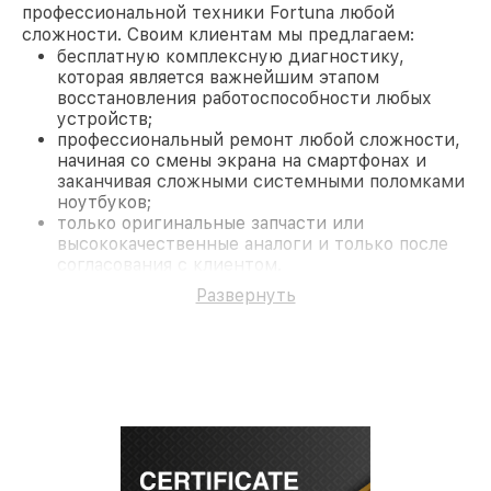
профессиональной техники Fortuna любой
сложности. Своим клиентам мы предлагаем:
бесплатную комплексную диагностику,
которая является важнейшим этапом
восстановления работоспособности любых
устройств;
профессиональный ремонт любой сложности,
начиная со смены экрана на смартфонах и
заканчивая сложными системными поломками
ноутбуков;
только оригинальные запчасти или
высококачественные аналоги и только после
согласования с клиентом.
На все работы и замененные комплектующие
Развернуть
предоставляется длительная гарантия. В случае
поломки по условиям гарантии, мы бесплатно
исправим ситуацию.
Наши преимущества
Преимуществами нашего сервисного центра
Fortuna в Ростове-на-Дону являются:
лучшие специалисты с многолетним опытом и
безупречной репутацией;
современное оборудование и