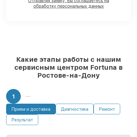
Отправляя заявку, Вы соглашаетесь на
Ростове-на-Дону, остальные
обработку персональных данных
доставляются быстро
Оригинальные комплектующие
Fortuna и качественные аналоги
– под
любые запросы
85%
ремонтов выполняются в тот же
день, при незамедлительном начале
работ
Какие этапы работы с нашим
сервисным центром Fortuna в
Ростове-на-Дону
1
Прием и доставка
Диагностика
Ремонт
Результат