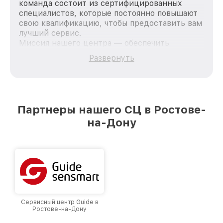
команда состоит из сертифицированных
специалистов, которые постоянно повышают
свою квалификацию, чтобы предоставить вам
лучший сервис.
Миссия нашего центра — обеспечить
качественный и доступный ремонт для
Развернуть
каждого пользователя продукции Fortuna, вне
зависимости от сложности поломки. Мы
стремимся к тому, чтобы каждый клиент был
удовлетворен скоростью и качеством
предоставляемых услуг. Наша цель — стать
Партнеры нашего СЦ в Ростове-
лучшим сервисным центром Fortuna в городе
на-Дону
Ростове-на-Дону, постоянно повышая уровень
доверия и лояльности наших клиентов.
Сервисный центр Guide в
Ростове-на-Дону