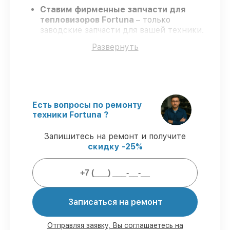
Ставим фирменные запчасти для
тепловизоров Fortuna
– только
заводские запчасти для вашей техники.
Опытные мастера
– проходят
Развернуть
серьезную проверку знаний и навыков,
что подтверждает высокий уровень
сервиса.
Завершаем работы без задержек
–
ремонт тепловизоров Fortuna в
оговоренные сроки.
Есть вопросы по ремонту
Официальная гарантия
– на все услуги
техники Fortuna ?
и детали для тепловизоров Fortuna
предоставляется официальное
Запишитесь на ремонт и получите
сопровождение.
скидку -25%
Мы гарантируем:
80%
работ по ремонту исполняются в
Записаться на ремонт
присутствии клиента
90%
деталей Fortuna имеются в наличии
Отправляя заявку, Вы соглашаетесь на