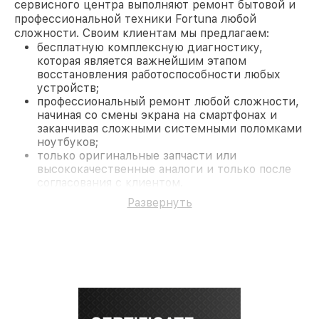
сервисного центра выполняют ремонт бытовой и
профессиональной техники Fortuna любой
сложности. Своим клиентам мы предлагаем:
бесплатную комплексную диагностику,
которая является важнейшим этапом
восстановления работоспособности любых
устройств;
профессиональный ремонт любой сложности,
начиная со смены экрана на смартфонах и
заканчивая сложными системными поломками
ноутбуков;
только оригинальные запчасти или
высококачественные аналоги и только после
согласования с клиентом.
На все работы и замененные комплектующие
Развернуть
предоставляется длительная гарантия. В случае
поломки по условиям гарантии, мы бесплатно
исправим ситуацию.
Наши преимущества
Преимуществами нашего сервисного центра
Fortuna в Ростове-на-Дону являются:
лучшие специалисты с многолетним опытом и
безупречной репутацией;